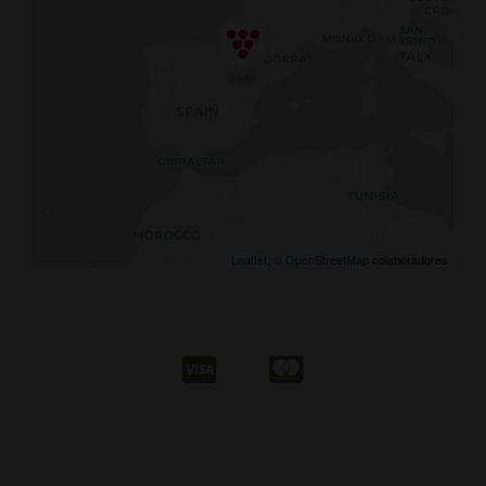
Leaflet
, ©
OpenStreetMap
colaboradores