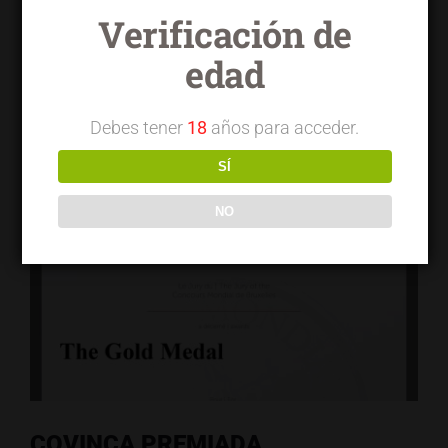
Por
admin
|
noviembre 21, 2021
|
Noticias
|
Sin comentarios
Verificación de
Más información
edad
Debes tener
18
años para acceder.
SÍ
NO
COVINCA PREMIADA