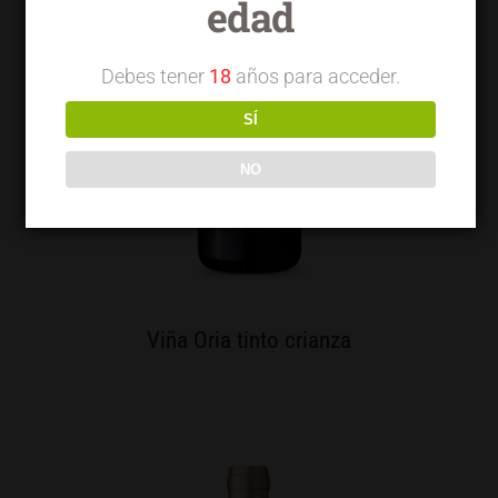
edad
Debes tener
18
años para acceder.
SÍ
NO
Viña Oria tinto crianza