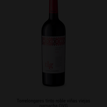
Torrelongares tinto roble viñas viejas
garnacha OVG