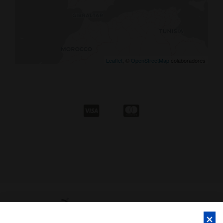
Leaflet
, ©
OpenStreetMap
colaboradores