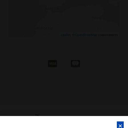
Leaflet
, ©
OpenStreetMap
colaboradores