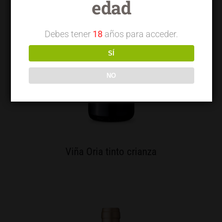
edad
Debes tener
18
años para acceder.
SÍ
NO
Viña Oria tinto crianza