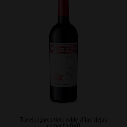
Torrelongares tinto roble viñas viejas
garnacha OVG