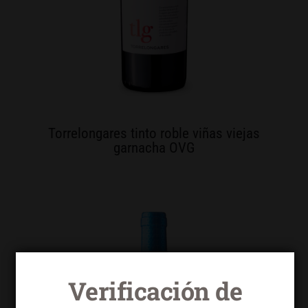
Torrelongares tinto roble viñas viejas
garnacha OVG
Verificación de