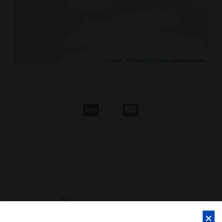
Leaflet
, ©
OpenStreetMap
colaboradores