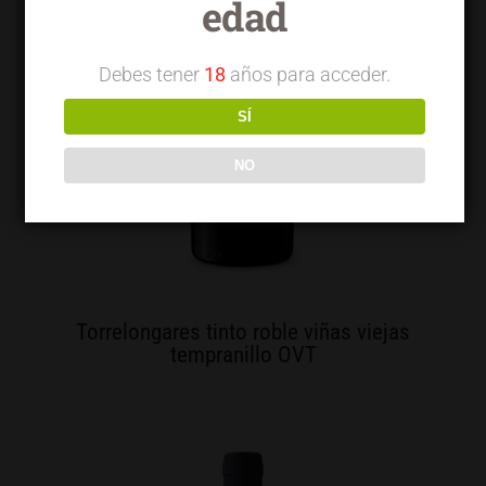
edad
Debes tener
18
años para acceder.
SÍ
NO
Torrelongares tinto roble viñas viejas
tempranillo OVT