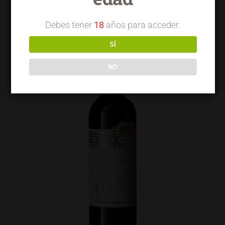
Debes tener
18
años para acceder.
SÍ
NO