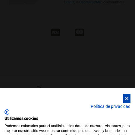
Leaflet
, ©
OpenStreetMap
colaboradores
Política de privacidad
Utilizamos cookies
© Copyright 2026 |
WEB by JFactory
|
Aviso Legal
|
Política de
Podemos colocarlos para el análisis de los datos de nuestros visitantes, para
Privacidad
|
Política de Cookies
mejorar nuestro sitio web, mostrar contenido personalizado y brindarle una
Política de Ventas