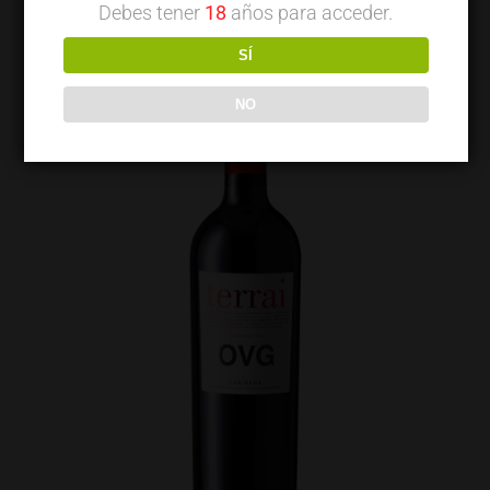
Debes tener
18
años para acceder.
SÍ
NO