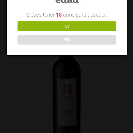
Debes tener
18
años para acceder.
SÍ
NO