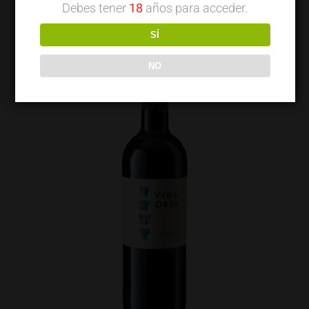
Debes tener
18
años para acceder.
SÍ
NO