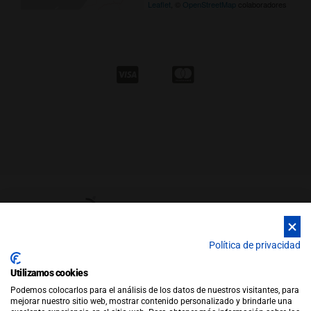
Leaflet
, ©
OpenStreetMap
colaboradores
Política de privacidad
Utilizamos cookies
© Copyright 2026 |
WEB by JFactory
|
Aviso Legal
|
Política de
Podemos colocarlos para el análisis de los datos de nuestros visitantes, para
Privacidad
|
Política de Cookies
mejorar nuestro sitio web, mostrar contenido personalizado y brindarle una
Política de Ventas