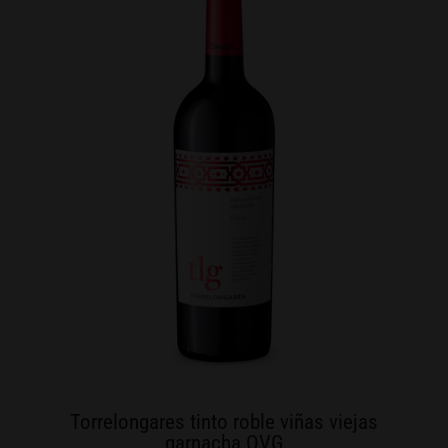
Torrelongares tinto roble viñas viejas
garnacha OVG