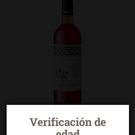
Verificación de
Torrelongares rosado tempranillo garnacha
edad