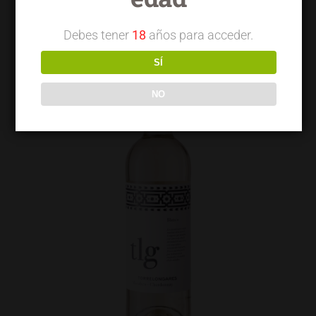
Debes tener
18
años para acceder.
SÍ
NO