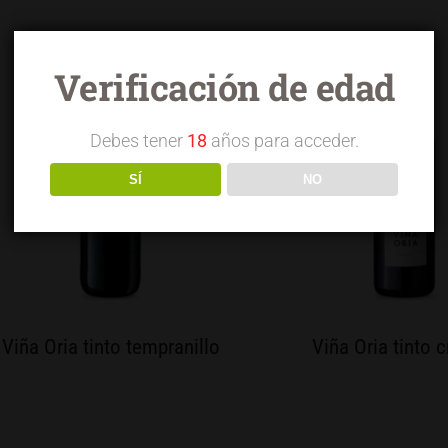
Verificación de edad
Debes tener
18
años para acceder.
SÍ
NO
Viña Oria tinto tempranillo
Viña Oria tinto c