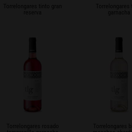
Torrelongares tinto gran
Torrelongares 
reserva
garnacha
Torrelongares rosado
Torrelongares b