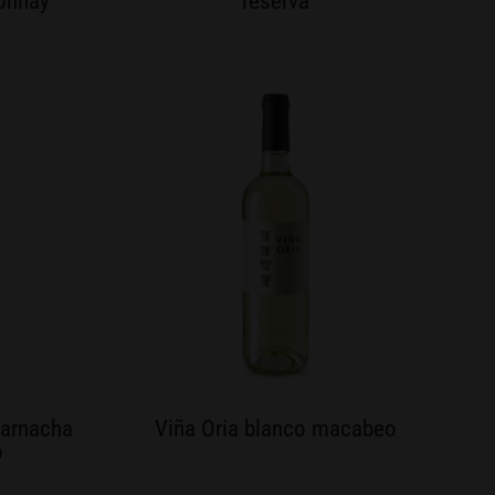
onnay
reserva
garnacha
Viña Oria blanco macabeo
o