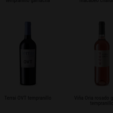
tempranillo garnacha
macabeo chard
Terrai OVT tempranillo
Viña Oria rosado 
tempranill