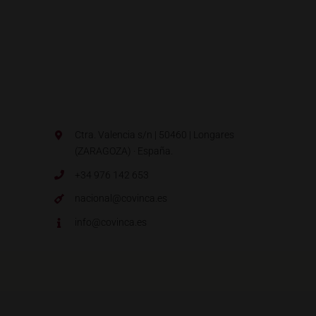
Ctra. Valencia s/n | 50460 | Longares
(ZARAGOZA) · España.
+34 976 142 653
nacional@covinca.es
info@covinca.es